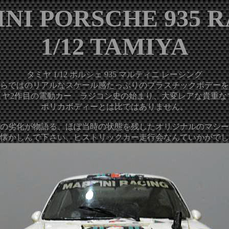
NI PORSCHE 935 
1/12 TAMIYA
タミヤ 1/12 ポルシェ 935 マルティニ レーシング
らではのリアルなスケール感たっぷりのプラスチックボデーを
タミヤ2作目の電動カー ラジコン史の始まり、大変レアな貴
ポリカボディーとは比ではありません。
の劣化が物語る、ほぼ当時の状態を残したオリジナルのマシー
懐かしんで下さい、ヒストリックカー走行会なんていかがでし